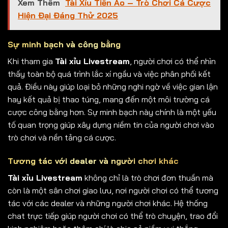
Xem Thêm
Tài Xỉu Tiền Ảo – Trò Chơi Cá Cược
Hiện Đại Đáng Thử 2025
Sự minh bạch và công bằng
Khi tham gia
Tài xỉu Livestream
, người chơi có thể nhìn
thấy toàn bộ quá trình lắc xí ngầu và việc phân phối kết
quả. Điều này giúp loại bỏ những nghi ngờ về việc gian lận
hay kết quả bị thao túng, mang đến một môi trường cá
cược công bằng hơn. Sự minh bạch này chính là một yếu
tố quan trọng giúp xây dựng niềm tin của người chơi vào
trò chơi và nền tảng cá cược.
Tương tác với dealer và người chơi khác
Tài xỉu Livestream
không chỉ là trò chơi đơn thuần mà
còn là một sân chơi giao lưu, nơi người chơi có thể tương
tác với các dealer và những người chơi khác. Hệ thống
chat trực tiếp giúp người chơi có thể trò chuyện, trao đổi