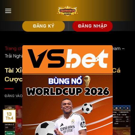
Bỏ
qua
nội
dung
ĐĂNG KÝ
ĐĂNG NHẬP
Trang chủ
-
Tin Tức Tài Xỉu Online
-
Tài Xỉu Livestream –
×
Trải Nghiệm Cá Cược Trực Tiếp Hấp Dẫn
Tài Xỉu Livestream – Trải Nghiệm Cá
Cược Trực Tiếp Hấp Dẫn
ĐĂNG VÀO
13/04/2025
BỞI
TAIXIUONLINE TAIXIUONLINE
13
Th4