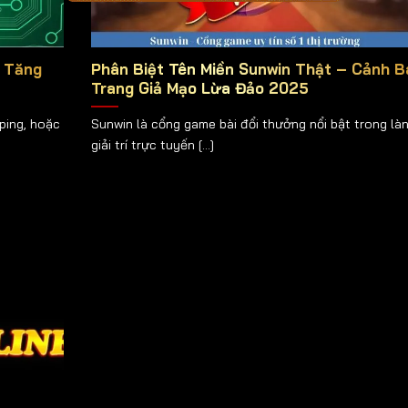
| Tăng
Phân Biệt Tên Miền Sunwin Thật – Cảnh B
Trang Giả Mạo Lừa Đảo 2025
 ping, hoặc
Sunwin là cổng game bài đổi thưởng nổi bật trong là
giải trí trực tuyến [...]