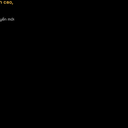
h cao,
uyến mới