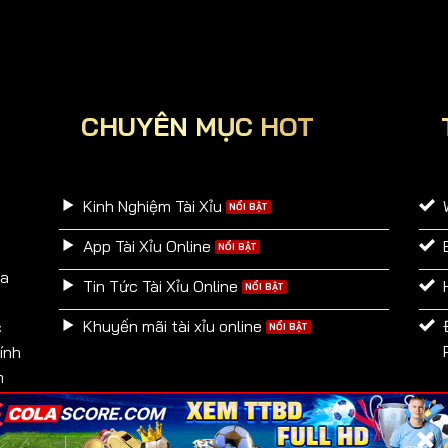
CHUYÊN MỤC HOT
Kinh Nghiệm Tài Xỉu
App Tài Xỉu Online
ựa
Tin Tức Tài Xỉu Online
i
Khuyến mãi tài xỉu online
c
ính
m
×
×
×