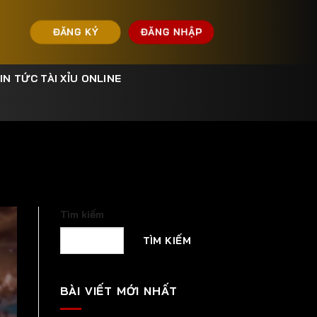
ĐĂNG KÝ
ĐĂNG NHẬP
IN TỨC TÀI XỈU ONLINE
Tìm kiếm
TÌM KIẾM
BÀI VIẾT MỚI NHẤT