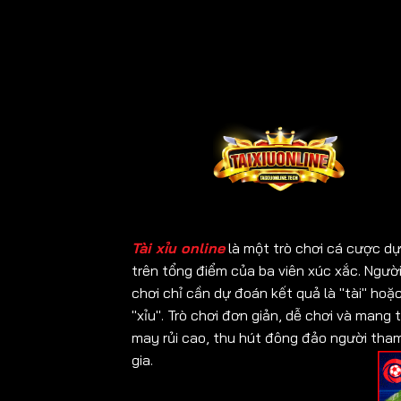
Tài xỉu online
là một trò chơi cá cược d
trên tổng điểm của ba viên xúc xắc. Ngườ
chơi chỉ cần dự đoán kết quả là "tài" hoặ
"xỉu". Trò chơi đơn giản, dễ chơi và mang t
may rủi cao, thu hút đông đảo người tha
gia.