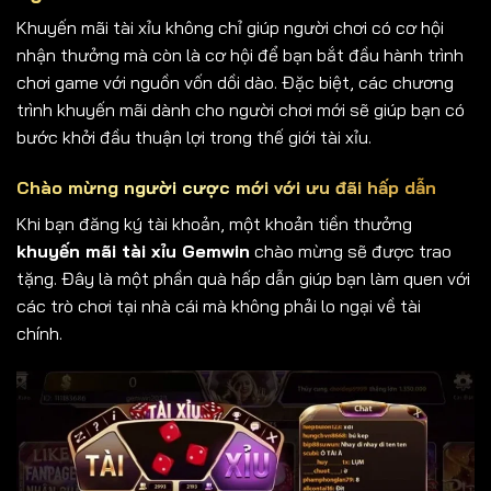
Khuyến mãi tài xỉu không chỉ giúp người chơi có cơ hội
nhận thưởng mà còn là cơ hội để bạn bắt đầu hành trình
chơi game với nguồn vốn dồi dào. Đặc biệt, các chương
trình khuyến mãi dành cho người chơi mới sẽ giúp bạn có
bước khởi đầu thuận lợi trong thế giới tài xỉu.
Chào mừng người cược mới với ưu đãi hấp dẫn
Khi bạn đăng ký tài khoản, một khoản tiền thưởng
khuyến mãi tài xỉu Gemwin
chào mừng sẽ được trao
tặng. Đây là một phần quà hấp dẫn giúp bạn làm quen với
các trò chơi tại nhà cái mà không phải lo ngại về tài
chính.