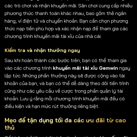
các trò chơi và nhận khuyến mãi. Sân chơi cung cấp nhiều
phương thức thanh toán khác nhau, bao gồm thẻ ngân
hàng, ví điện tử và chuyển khoản. Bạn cần chọn phương
thức nạp tiền phù hợp và xác nhận nạp để tham gia các
chương trình khuyến mãi tài xỉu của nhà cái.
Kiểm tra và nhận thưởng ngay
Sau khi hoàn thành các bước trên, bạn có thể tham gia
vào các chương trình
khuyến mãi tài xỉu Gemwin
ngay
lập tức. Những phần thưởng này sẽ được cộng vào tài
khoản của bạn, và bạn có thể dễ dàng theo dõi tiến trình
cũng như các yêu cầu về cược trong phần quản lý tài
khoản. Lưu ý rằng mỗi chương trình khuyến mãi đều có
điều kiện và hạn mức rút thưởng riêng biệt.
Mẹo để tận dụng tối đa các ưu đãi từ cao
thủ