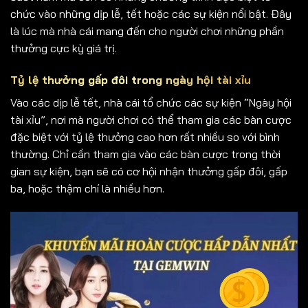
chức vào những dịp lễ, tết hoặc các sự kiện nổi bật. Đây
là lúc mà nhà cái mang đến cho người chơi những phần
thưởng cực kỳ giá trị.
Tỷ lệ thưởng gấp đôi trong ngày hội tài xỉu
Vào các dịp lễ tết, nhà cái tổ chức các sự kiện “Ngày hội
tài xỉu”, nơi mà người chơi có thể tham gia các bàn cược
đặc biệt với tỷ lệ thưởng cao hơn rất nhiều so với bình
thường. Chỉ cần tham gia vào các bàn cược trong thời
gian sự kiện, bạn sẽ có cơ hội nhận thưởng gấp đôi, gấp
ba, hoặc thậm chí là nhiều hơn.