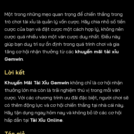
Một trong những mẹo quan trọng để chiến thắng trong
trò chơi tài xỉu là quản lý vốn cược. Hãy chia nhỏ số tiền
cược của bạn và đặt cược một cách hợp lý, không nên
cược quá nhiều vào một ván cược duy nhất. Điều này
giúp bạn duy trì sự ổn định trong quá trình chơi và gia
tăng cơ hội nhận thưởng từ các
khuyến mãi tài xỉu
Gemwin
.
Lời kết
Khuyến Mãi Tài Xỉu Gemwin
không chỉ là cơ hội nhận
thưởng lớn mà còn là trải nghiệm thú vị trong mỗi ván
cược. Với các chương trình ưu đãi đặc biệt, người chơi sẽ
có thêm động lực và cơ hội chiến thắng tại nhà cái này.
Hãy tận dụng ngay hôm nay và không bỏ lỡ các cơ hội
hấp dẫn tại
Tài Xỉu Online
.
Tác giả