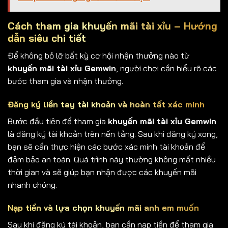
Cách tham gia khuyến mãi tài xỉu – Hướng
dẫn siêu chi tiết
Để không bỏ lỡ bất kỳ cơ hội nhận thưởng nào từ
khuyến mãi tài xỉu Gemwin
, người chơi cần hiểu rõ các
bước tham gia và nhận thưởng.
Đăng ký liền tay tài khoản và hoàn tất xác minh
Bước đầu tiên để tham gia
khuyến mãi tài xỉu Gemwin
là đăng ký tài khoản trên nền tảng. Sau khi đăng ký xong,
bạn sẽ cần thực hiện các bước xác minh tài khoản để
đảm bảo an toàn. Quá trình này thường không mất nhiều
thời gian và sẽ giúp bạn nhận được các khuyến mãi
nhanh chóng.
Nạp tiền và lựa chọn khuyến mãi anh em muốn
Sau khi đăng ký tài khoản, bạn cần nạp tiền để tham gia