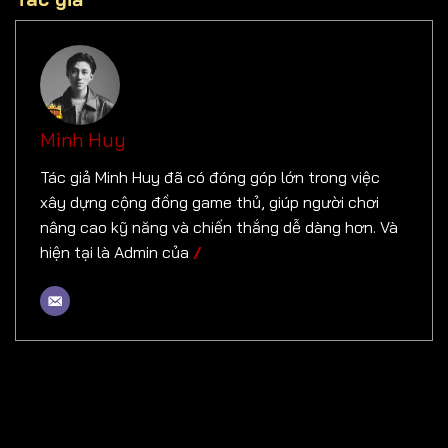
Minh Huy
Tác giả Minh Huy đã có đóng góp lớn trong việc
xây dựng cộng đồng game thủ, giúp người chơi
nâng cao kỹ năng và chiến thắng dễ dàng hơn. Và
hiện tại là Admin của
/