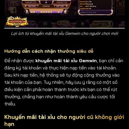
Lợi ích từ khuyến mãi tài xỉu Gemwin cho người chơi mới
Hướng dẫn cách nhận thưởng siêu dễ
Để nhận được
khuyến mãi tài xỉu Gemwin
, bạn chỉ cần
đăng ký tài khoản và thực hiện nạp tiền vào tài khoản.
Sau khi nạp tiền, hệ thống sẽ tự động cộng thưởng vào
tài khoản của bạn. Tuy nhiên, hãy lưu ý rằng có một số
điều kiện cần phải hoàn thành trước khi bạn có thể rút
thưởng, chẳng hạn như hoàn thành yêu cầu cược tối
thiểu.
Khuyến mãi tài xỉu cho người cũ không giới
hạn