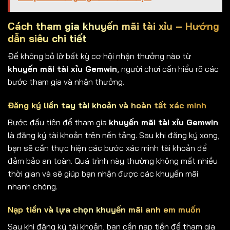
Cách tham gia khuyến mãi tài xỉu – Hướng
dẫn siêu chi tiết
Để không bỏ lỡ bất kỳ cơ hội nhận thưởng nào từ
khuyến mãi tài xỉu Gemwin
, người chơi cần hiểu rõ các
bước tham gia và nhận thưởng.
Đăng ký liền tay tài khoản và hoàn tất xác minh
Bước đầu tiên để tham gia
khuyến mãi tài xỉu Gemwin
là đăng ký tài khoản trên nền tảng. Sau khi đăng ký xong,
bạn sẽ cần thực hiện các bước xác minh tài khoản để
đảm bảo an toàn. Quá trình này thường không mất nhiều
thời gian và sẽ giúp bạn nhận được các khuyến mãi
nhanh chóng.
Nạp tiền và lựa chọn khuyến mãi anh em muốn
Sau khi đăng ký tài khoản, bạn cần nạp tiền để tham gia