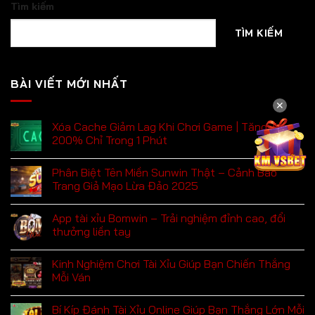
Tìm kiếm
TÌM KIẾM
BÀI VIẾT MỚI NHẤT
✕
Xóa Cache Giảm Lag Khi Chơi Game | Tăng Tốc
200% Chỉ Trong 1 Phút
Phân Biệt Tên Miền Sunwin Thật – Cảnh Báo
Trang Giả Mạo Lừa Đảo 2025
App tài xỉu Bomwin – Trải nghiệm đỉnh cao, đổi
thưởng liền tay
Kinh Nghiệm Chơi Tài Xỉu Giúp Bạn Chiến Thắng
Mỗi Ván
Bí Kíp Đánh Tài Xỉu Online Giúp Bạn Thắng Lớn Mỗi