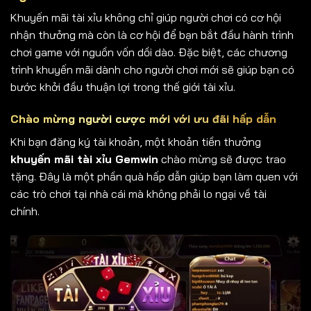
Khuyến mãi tài xỉu không chỉ giúp người chơi có cơ hội
nhận thưởng mà còn là cơ hội để bạn bắt đầu hành trình
chơi game với nguồn vốn dồi dào. Đặc biệt, các chương
trình khuyến mãi dành cho người chơi mới sẽ giúp bạn có
bước khởi đầu thuận lợi trong thế giới tài xỉu.
Chào mừng người cược mới với ưu đãi hấp dẫn
Khi bạn đăng ký tài khoản, một khoản tiền thưởng
khuyến mãi tài xỉu Gemwin
chào mừng sẽ được trao
tặng. Đây là một phần quà hấp dẫn giúp bạn làm quen với
các trò chơi tại nhà cái mà không phải lo ngại về tài
chính.