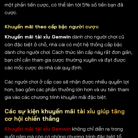
một phần tiền cược, có thể lên tới 5% số tiền bạn đã
cược.
Khuyến mãi theo cấp bậc người cược
Khuyến mãi tài xỉu Gemwin
dành cho người chơi cũ
còn đặc biệt ở chỗ, nhà cái có một hệ thống cấp bậc
dành cho người chơi. Cách thức lên cấp này rất đơn giản,
bạn chỉ cần tham gia cược thường xuyên và đạt được
các mốc cược do nhà cái quy định.
Các người chơi ở cấp cao sẽ nhận được nhiều quyền lợi
hơn, bao gồm các phần thưởng lớn hơn và ưu tiên tham
gia vào các chương trình khuyến mãi đặc biệt.
Các sự kiện khuyến mãi tài xỉu giúp tăng
cơ hội chiến thắng
Khuyến mãi tài xỉu Gemwin
không chỉ diễn ra trong
suốt năm mà còn có những chương trình đặc biệt tổ