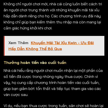
Không chỉ người chơi mới, nhà cái cũng luôn biết cách tri
ân người chơi trung thành với những khuyến mãi tài xỉu
hấp dẫn dành riêng cho họ. Các chương trình ưu đãi này
không chỉ giúp bạn kiếm thêm thu nhập mà còn mang lại
cảm giác hứng khởi khi chơi.
Xem Thêm
Khuyến Mãi Tài Xỉu Kwin - Ưu Đãi
Hấp Dẫn Không Thể Bỏ Qua
Thưởng hoàn tiền vào cuối tuần
Nhà cái hiểu rằng người chơi muốn nhận lại một phần của
số tiền đã cược trong những ngày thua cược. Chính vì
vậy, họ cung cấp chương trình hoàn tiền vào cuối tuần,
giúp bạn giảm bớt tổn thất và tiếp tục tham gia vào các
ván cược sau.
Ví dụ, nếu bạn thua cược trong tuần, sân chơi sẽ hoàn lại