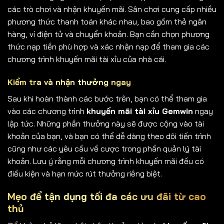
các trò chơi và nhận khuyến mãi. Sân chơi cung cấp nhiều
phương thức thanh toán khác nhau, bao gồm thẻ ngân
hàng, ví điện tử và chuyển khoản. Bạn cần chọn phương
thức nạp tiền phù hợp và xác nhận nạp để tham gia các
chương trình khuyến mãi tài xỉu của nhà cái.
Kiểm tra và nhận thưởng ngay
Sau khi hoàn thành các bước trên, bạn có thể tham gia
vào các chương trình
khuyến mãi tài xỉu Gemwin
ngay
lập tức. Những phần thưởng này sẽ được cộng vào tài
khoản của bạn, và bạn có thể dễ dàng theo dõi tiến trình
cũng như các yêu cầu về cược trong phần quản lý tài
khoản. Lưu ý rằng mỗi chương trình khuyến mãi đều có
điều kiện và hạn mức rút thưởng riêng biệt.
Mẹo để tận dụng tối đa các ưu đãi từ cao
thủ