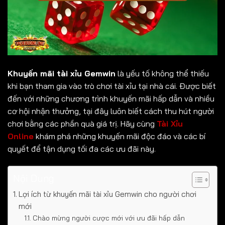
Khuyến mãi tài xỉu Gemwin
là yếu tố không thể thiếu
khi bạn tham gia vào trò chơi tài xỉu tại nhà cái. Được biết
đến với những chương trình khuyến mãi hấp dẫn và nhiều
cơ hội nhận thưởng, tại đây luôn biết cách thu hút người
chơi bằng các phần quà giá trị. Hãy cùng
Tài Xỉu
Online
khám phá những
khuyến mãi
độc đáo và các bí
quyết để tận dụng tối đa các ưu đãi này.
Nội Dung
Lợi ích từ khuyến mãi tài xỉu Gemwin cho người chơi
mới
Chào mừng người cược mới với ưu đãi hấp dẫn