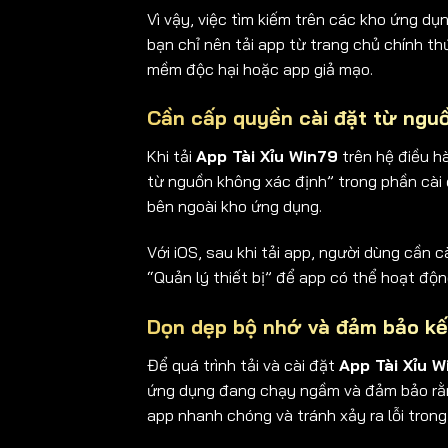
Vì vậy, việc tìm kiếm trên các kho ứng d
bạn chỉ nên tải app từ trang chủ chính t
mềm độc hại hoặc app giả mạo.
Cần cấp quyền cài đặt từ ngu
Khi tải
App Tài Xỉu Win79
trên hệ điều h
từ nguồn không xác định” trong phần cài 
bên ngoài kho ứng dụng.
Với iOS, sau khi tải app, người dùng cần 
“Quản lý thiết bị” để app có thể hoạt độ
Dọn dẹp bộ nhớ và đảm bảo kết
Để quá trình tải và cài đặt
App Tài Xỉu W
ứng dụng đang chạy ngầm và đảm bảo rằng 
app nhanh chóng và tránh xảy ra lỗi trong 