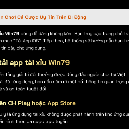
ân Chơi Cá Cược Uy Tín Trên Di Động
Xỉu Win79
cũng dễ dàng không kém. Bạn truy cập trang chủ tr
n mục “Tải App iOS”. Tiếp theo, hệ thống sẽ hướng dẫn bạn t
ộ tin cậy cho ứng dụng.
tải app tài xỉu Win79
n tảng giải trí đổi thưởng được đông đảo người chơi tại Việt
 cài đặt ứng dụng, bạn cần nắm rõ một số thông tin quan trọng
ẻ và an toàn tuyệt đối.
rên CH Play hoặc App Store
u ý là ứng dụng tài xỉu không được phát hành trên kho ứng d
ến hình thức cá cược trực tuyến.