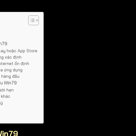
in79
lay hoặc App Store
ng xác định
nternet ổn định
ủa ứng dụng
n hàng đầu
ỉu Win79
iới hạn
c khác
lý
Win79