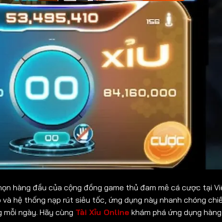
họn hàng đầu của cộng đồng game thủ đam mê cá cược tại Vi
cao và hệ thống nạp rút siêu tốc, ứng dụng này nhanh chóng ch
g mỗi ngày. Hãy cùng
Tài Xỉu Online
khám phá ứng dụng hàng