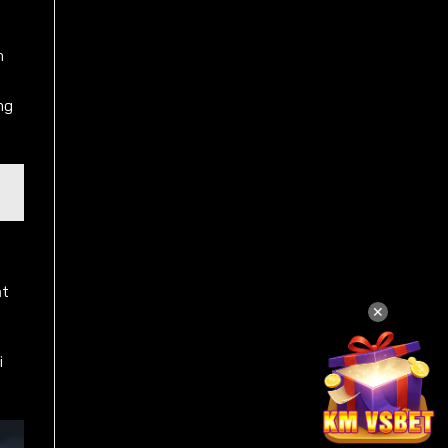
n
ng
ật
✕
i