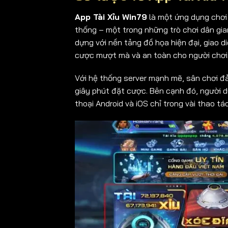
App Tài Xỉu Win79
là một ứng dụng chơi 
thống – một trong những trò chơi dân gi
dựng với nền tảng đồ họa hiện đại, giao 
cược mượt mà và an toàn cho người chơi
Với hệ thống server mạnh mẽ, sân chơi đả
giây phút đặt cược. Bên cạnh đó, người d
thoại Android và iOS chỉ trong vài thao tá