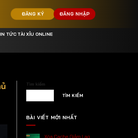
ĐĂNG KÝ
ĐĂNG NHẬP
IN TỨC TÀI XỈU ONLINE
hủ
Tìm kiếm
TÌM KIẾM
BÀI VIẾT MỚI NHẤT
Xóa Cache Giảm Lag