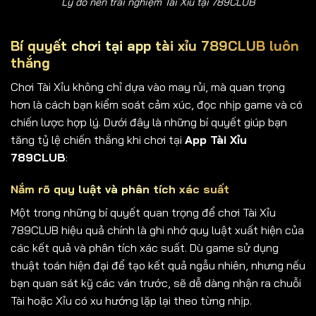
Lý do nên trải nghiệm Tài Xỉu tại 789CLUB
Bí quyết chơi tại app tài xỉu 789CLUB luôn
thắng
Chơi Tài Xỉu không chỉ dựa vào may rủi, mà quan trọng
hơn là cách bạn kiểm soát cảm xúc, đọc nhịp game và có
chiến lược hợp lý. Dưới đây là những bí quyết giúp bạn
tăng tỷ lệ chiến thắng khi chơi tại
App Tài Xỉu
789CLUB
:
Nắm rõ quy luật và phân tích xác suất
Một trong những bí quyết quan trọng để chơi Tài Xỉu
789CLUB hiệu quả chính là ghi nhớ quy luật xuất hiện của
các kết quả và phân tích xác suất. Dù game sử dụng
thuật toán hiện đại để tạo kết quả ngẫu nhiên, nhưng nếu
bạn quan sát kỹ các ván trước, sẽ dễ dàng nhận ra chuỗi
Tài hoặc Xỉu có xu hướng lặp lại theo từng nhịp.