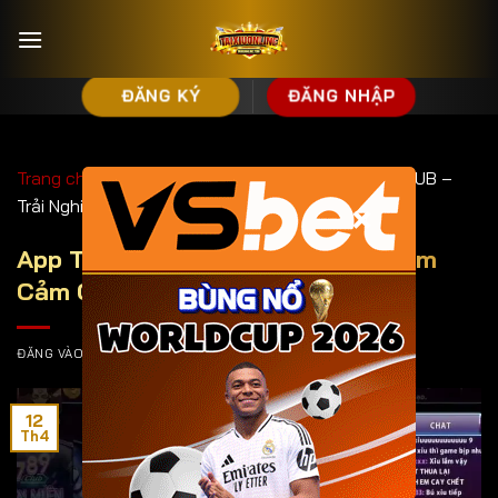
Bỏ
qua
nội
dung
ĐĂNG KÝ
ĐĂNG NHẬP
Trang chủ
-
App Tài Xỉu Online
-
App Tài Xỉu 789CLUB –
×
Trải Nghiệm Cảm Giác Cược Chân Thật
App Tài Xỉu 789CLUB – Trải Nghiệm
Cảm Giác Cược Chân Thật
ĐĂNG VÀO
12/04/2025
BỞI
MINH HUY
12
Th4