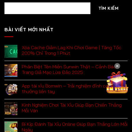
TÌM KIẾM
BÀI VIẾT MỚI NHẤT
Xóa Cache Giảm Lag Khi Chơi Game | Tăng Tốc
200% Chỉ Trong 1 Phút
✕
Phân Biệt Tên Miền Sunwin Thật – Cảnh Báo
Trang Giả Mạo Lừa Đảo 2025
App tài xỉu Bomwin – Trải nghiệm đỉnh cao, đổi
thưởng liền tay
Kinh Nghiệm Chơi Tài Xỉu Giúp Bạn Chiến Thắng
Mỗi Ván
Bí Kíp Đánh Tài Xỉu Online Giúp Bạn Thắng Lớn Mỗi
Ngày