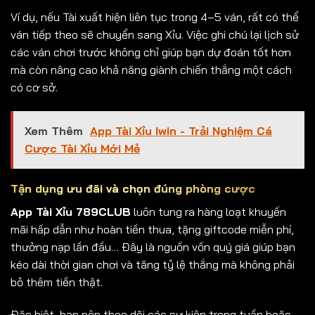
Ví dụ, nếu Tài xuất hiện liên tục trong 4–5 ván, rất có thể
ván tiếp theo sẽ chuyển sang Xỉu. Việc ghi chú lại lịch sử
các ván chơi trước không chỉ giúp bạn dự đoán tốt hơn
mà còn nâng cao khả năng giành chiến thắng một cách
có cơ sở.
Xem Thêm
App Tài Xỉu Iwin - Trải Nghiệm Cá
Cược Tài Xỉu Mới Mẻ
Tận dụng ưu đãi và chọn đúng phòng cược
App Tài Xỉu 789CLUB
luôn tung ra hàng loạt khuyến
mãi hấp dẫn như hoàn tiền thua, tặng giftcode miễn phí,
thưởng nạp lần đầu… Đây là nguồn vốn quý giá giúp bạn
kéo dài thời gian chơi và tăng tỷ lệ thắng mà không phải
bỏ thêm tiền thật.
Đặc biệt, bạn nên theo dõi các sự kiện trong tuần hoặc