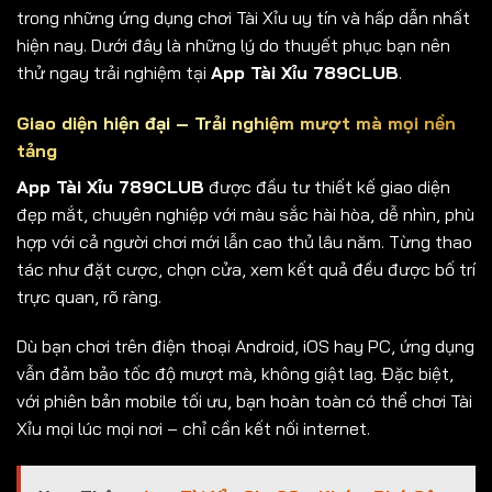
trong những ứng dụng chơi Tài Xỉu uy tín và hấp dẫn nhất
hiện nay. Dưới đây là những lý do thuyết phục bạn nên
thử ngay trải nghiệm tại
App Tài Xỉu 789CLUB
.
Giao diện hiện đại – Trải nghiệm mượt mà mọi nền
tảng
App Tài Xỉu 789CLUB
được đầu tư thiết kế giao diện
đẹp mắt, chuyên nghiệp với màu sắc hài hòa, dễ nhìn, phù
hợp với cả người chơi mới lẫn cao thủ lâu năm. Từng thao
tác như đặt cược, chọn cửa, xem kết quả đều được bố trí
trực quan, rõ ràng.
Dù bạn chơi trên điện thoại Android, iOS hay PC, ứng dụng
vẫn đảm bảo tốc độ mượt mà, không giật lag. Đặc biệt,
với phiên bản mobile tối ưu, bạn hoàn toàn có thể chơi Tài
Xỉu mọi lúc mọi nơi – chỉ cần kết nối internet.