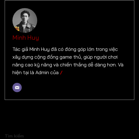
Minh Huy
Tác giả Minh Huy đã có đóng góp lớn trong việc
xây dựng cộng đồng game thủ, giúp người chơi
nâng cao kỹ năng và chiến thắng dễ dàng hơn. Và
hiện tại là Admin của
/
Tìm kiếm